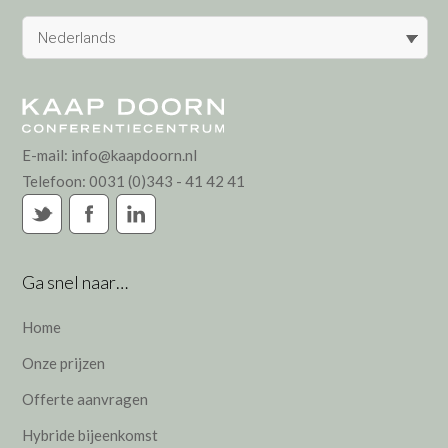
Nederlands
E-mail:
info@kaapdoorn.nl
Telefoon:
0031 (0)343 - 41 42 41
Ga snel naar…
Home
Onze prijzen
Offerte aanvragen
Hybride bijeenkomst