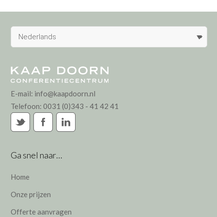
Nederlands
E-mail:
info@kaapdoorn.nl
Telefoon:
0031 (0)343 - 41 42 41
Ga snel naar…
Home
Onze prijzen
Offerte aanvragen