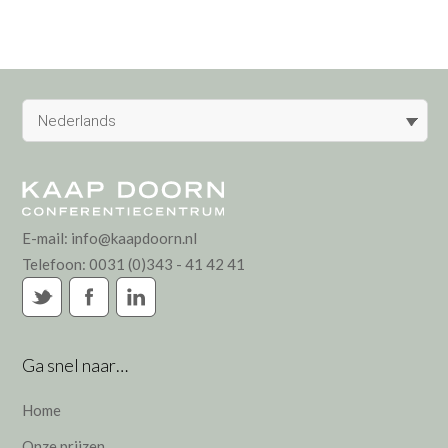
Nederlands
E-mail:
info@kaapdoorn.nl
Telefoon:
0031 (0)343 - 41 42 41
Ga snel naar…
Home
Onze prijzen