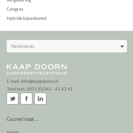
Congres
Hybride bijeenkomst
Nederlands
E-mail:
info@kaapdoorn.nl
Telefoon:
0031 (0)343 - 41 42 41
Ga snel naar…
Home