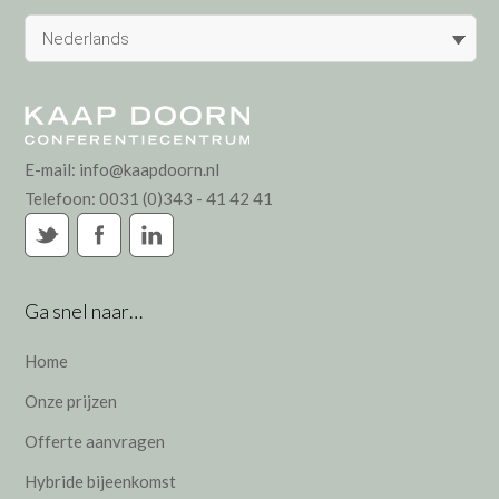
Nederlands
E-mail:
info@kaapdoorn.nl
Telefoon:
0031 (0)343 - 41 42 41
Ga snel naar…
Home
Onze prijzen
Offerte aanvragen
Hybride bijeenkomst