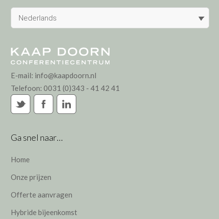
Nederlands
E-mail:
info@kaapdoorn.nl
Telefoon:
0031 (0)343 - 41 42 41
Ga snel naar…
Home
Onze prijzen
Offerte aanvragen
Hybride bijeenkomst